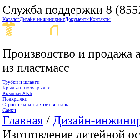
Служба поддержки
8 (855
Каталог
Дизайн-инжиниринг
Документы
Контакты
Набережные Ч
Производство и продажа а
из пластмасс
Трубки и шланги
Крылья и полукрылки
Крышки АКБ
Подкрылки
Строительный и хозинвентарь
Санки
Главная
/
Дизайн-инжини
Изготовление литейной о