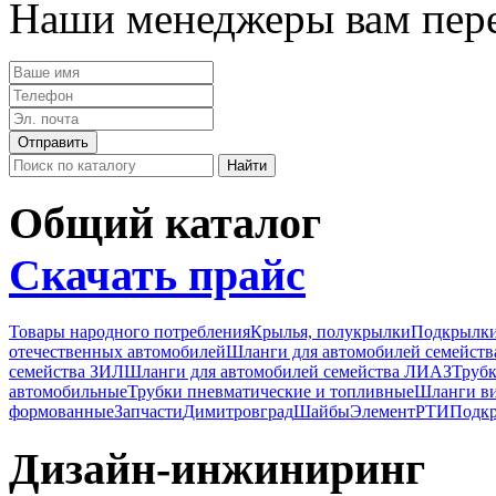
Наши менеджеры вам пере
Общий каталог
Скачать прайс
Товары народного потребления
Крылья, полукрылки
Подкрылк
отечественных автомобилей
Шланги для автомобилей семейст
семейства ЗИЛ
Шланги для автомобилей семейства ЛИАЗ
Трубк
автомобильные
Трубки пневматические и топливные
Шланги в
формованные
Запчасти
Димитровград
Шайбы
Элемент
РТИ
Подкр
Дизайн-инжиниринг