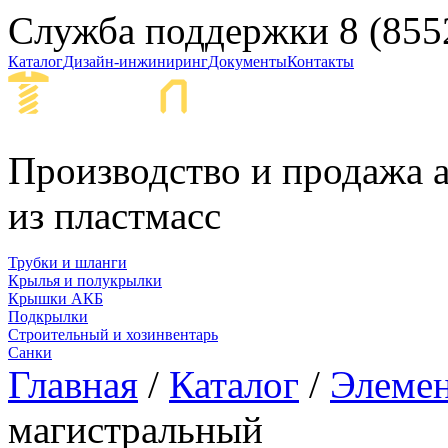
Служба поддержки
8 (855
Каталог
Дизайн-инжиниринг
Документы
Контакты
Набережные Ч
Производство и продажа а
из пластмасс
Трубки и шланги
Крылья и полукрылки
Крышки АКБ
Подкрылки
Строительный и хозинвентарь
Санки
Главная
/
Каталог
/
Элеме
магистральный