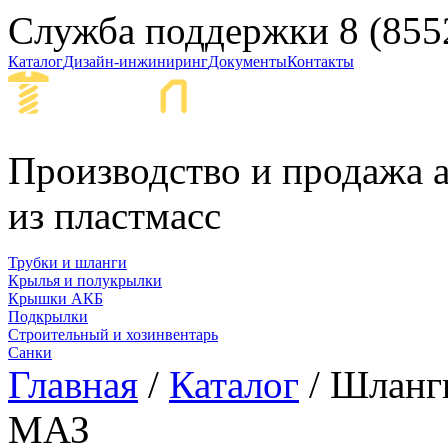
Служба поддержки
8 (855
Каталог
Дизайн-инжиниринг
Документы
Контакты
Набережные Ч
Производство и продажа а
из пластмасс
Трубки и шланги
Крылья и полукрылки
Крышки АКБ
Подкрылки
Строительный и хозинвентарь
Санки
Главная
/
Каталог
/ Шланги
МАЗ