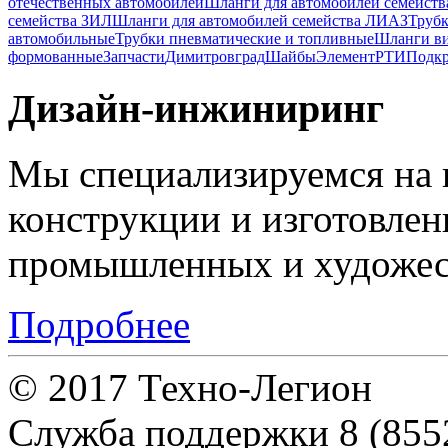
отечественных автомобилей
Шланги для автомобилей семейст
семейства ЗИЛ
Шланги для автомобилей семейства ЛИАЗ
Трубк
автомобильные
Трубки пневматические и топливные
Шланги в
формованные
Запчасти
Димитровград
Шайбы
Элемент
РТИ
Подкр
Дизайн-инжиниринг
Мы специализируемся на 
конструкции и изготовле
промышленных и художес
Подробнее
© 2017 Техно-Легион
Служба поддержки
8 (855