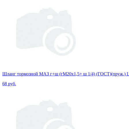
Шланг тормозной МАЗ г+ш (гМ20х1,5+ ш 1/4) (ГОСТ)(пруж.) L
68 руб.