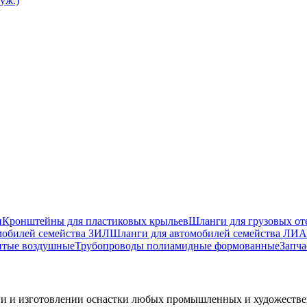
уж.)
и
Кронштейны для пластиковых крыльев
Шланги для грузовых от
мобилей семейства ЗИЛ
Шланги для автомобилей семейства ЛИА
итые воздушные
Трубопроводы полиамидные формованные
Запча
ии и изготовлении оснастки любых промышленных и художеств