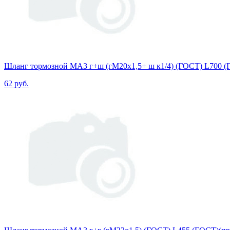
Шланг тормозной МАЗ г+ш (гМ20х1,5+ ш к1/4) (ГОСТ) L700 
62 руб.