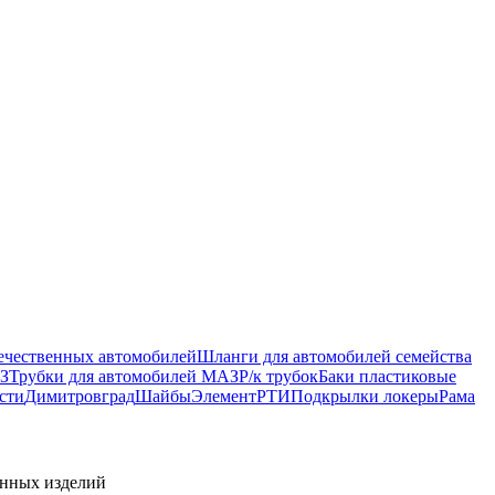
ечественных автомобилей
Шланги для автомобилей семейства
З
Трубки для автомобилей МАЗ
Р/к трубок
Баки пластиковые
сти
Димитровград
Шайбы
Элемент
РТИ
Подкрылки локеры
Рама
енных изделий