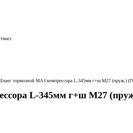
лны
стмасс
Шланг тормозной МАЗ компрессора L-345мм г+ш М27 (пруж.) (Г
ссора L-345мм г+ш М27 (пруж