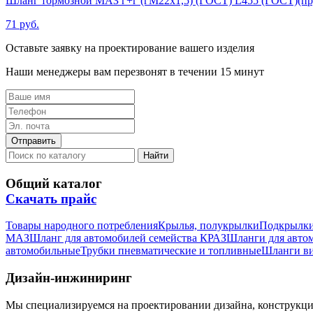
Шланг тормозной МАЗ г+г (гМ22х1,5) (ГОСТ) L455 (ГОСТ)(пр
71 руб.
Оставьте заявку на проектирование вашего изделия
Наши менеджеры вам перезвонят в течении 15 минут
Общий каталог
Скачать прайс
Товары народного потребления
Крылья, полукрылки
Подкрылк
МАЗ
Шланг для автомобилей семейства КРАЗ
Шланги для авто
автомобильные
Трубки пневматические и топливные
Шланги в
Дизайн-инжиниринг
Мы специализируемся на проектировании дизайна, конструкц