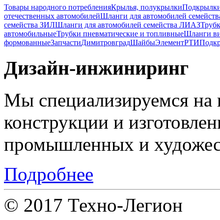
Товары народного потребления
Крылья, полукрылки
Подкрылк
отечественных автомобилей
Шланги для автомобилей семейст
семейства ЗИЛ
Шланги для автомобилей семейства ЛИАЗ
Трубк
автомобильные
Трубки пневматические и топливные
Шланги в
формованные
Запчасти
Димитровград
Шайбы
Элемент
РТИ
Подкр
Дизайн-инжиниринг
Мы специализируемся на 
конструкции и изготовле
промышленных и художес
Подробнее
© 2017 Техно-Легион