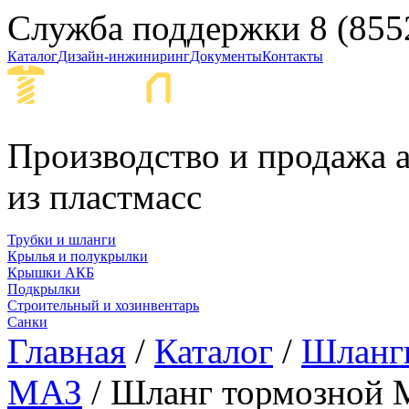
Служба поддержки
8 (855
Каталог
Дизайн-инжиниринг
Документы
Контакты
Набережные Ч
Производство и продажа а
из пластмасс
Трубки и шланги
Крылья и полукрылки
Крышки АКБ
Подкрылки
Строительный и хозинвентарь
Санки
Главная
/
Каталог
/
Шланги
МАЗ
/ Шланг тормозной 