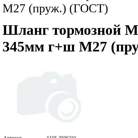
М27 (пруж.) (ГОСТ)
Шланг тормозной М
345мм г+ш М27 (пру
Артикул
515Б-3506210