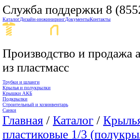
Служба поддержки
8 (855
Каталог
Дизайн-инжиниринг
Документы
Контакты
Набережные Ч
Производство и продажа а
из пластмасс
Трубки и шланги
Крылья и полукрылки
Крышки АКБ
Подкрылки
Строительный и хозинвентарь
Санки
Главная
/
Каталог
/
Крылья
пластиковые 1/3 (полукры