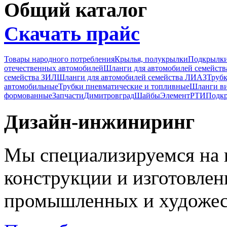
Общий каталог
Скачать прайс
Товары народного потребления
Крылья, полукрылки
Подкрылк
отечественных автомобилей
Шланги для автомобилей семейст
семейства ЗИЛ
Шланги для автомобилей семейства ЛИАЗ
Трубк
автомобильные
Трубки пневматические и топливные
Шланги в
формованные
Запчасти
Димитровград
Шайбы
Элемент
РТИ
Подкр
Дизайн-инжиниринг
Мы специализируемся на 
конструкции и изготовле
промышленных и художес