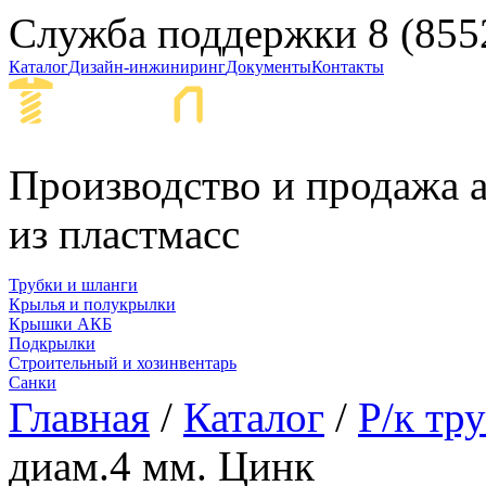
Служба поддержки
8 (855
Каталог
Дизайн-инжиниринг
Документы
Контакты
Набережные Ч
Производство и продажа а
из пластмасс
Трубки и шланги
Крылья и полукрылки
Крышки АКБ
Подкрылки
Строительный и хозинвентарь
Санки
Главная
/
Каталог
/
Р/к тр
диам.4 мм. Цинк