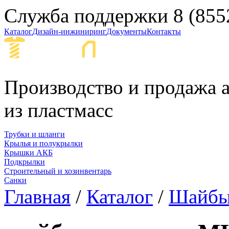
Служба поддержки
8 (855
Каталог
Дизайн-инжиниринг
Документы
Контакты
Набережные Ч
Производство и продажа а
из пластмасс
Трубки и шланги
Крылья и полукрылки
Крышки АКБ
Подкрылки
Строительный и хозинвентарь
Санки
Главная
/
Каталог
/
Шайб