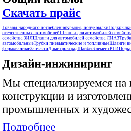
Скачать прайс
Товары народного потребления
Крылья, полукрылки
Подкрылк
отечественных автомобилей
Шланги для автомобилей семейст
семейства ЗИЛ
Шланги для автомобилей семейства ЛИАЗ
Трубк
автомобильные
Трубки пневматические и топливные
Шланги в
формованные
Запчасти
Димитровград
Шайбы
Элемент
РТИ
Подкр
Дизайн-инжиниринг
Мы специализируемся на 
конструкции и изготовле
промышленных и художес
Подробнее