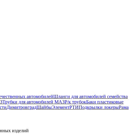
ечественных автомобилей
Шланги для автомобилей семейства
З
Трубки для автомобилей МАЗ
Р/к трубок
Баки пластиковые
сти
Димитровград
Шайбы
Элемент
РТИ
Подкрылки локеры
Рама
енных изделий