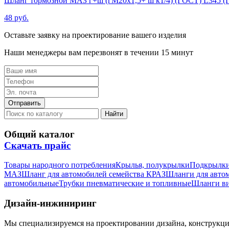
Шланг тормозной МАЗ г+ш (гМ20х1,5+ ш к1/4) (ГОСТ) L345 
48 руб.
Оставьте заявку на проектирование вашего изделия
Наши менеджеры вам перезвонят в течении 15 минут
Общий каталог
Скачать прайс
Товары народного потребления
Крылья, полукрылки
Подкрылк
МАЗ
Шланг для автомобилей семейства КРАЗ
Шланги для авто
автомобильные
Трубки пневматические и топливные
Шланги в
Дизайн-инжиниринг
Мы специализируемся на проектировании дизайна, конструкц