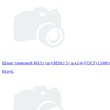
Шланг тормозной МАЗ г+ш (гМ20х1,5+ ш к1/4) (ГОСТ) L1000
84 руб.