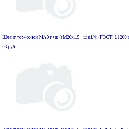
Шланг тормозной МАЗ г+ш (гМ20х1,5+ ш к1/4) (ГОСТ) L1200
93 руб.