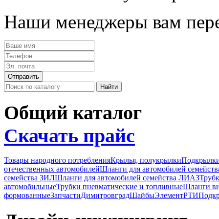
Наши менеджеры вам пере
Общий каталог
Скачать прайс
Товары народного потребления
Крылья, полукрылки
Подкрылк
отечественных автомобилей
Шланги для автомобилей семейст
семейства ЗИЛ
Шланги для автомобилей семейства ЛИАЗ
Трубк
автомобильные
Трубки пневматические и топливные
Шланги в
формованные
Запчасти
Димитровград
Шайбы
Элемент
РТИ
Подкр