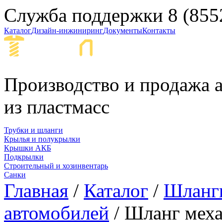
Служба поддержки
8 (855
Каталог
Дизайн-инжиниринг
Документы
Контакты
Набережные Ч
Производство и продажа а
из пластмасс
Трубки и шланги
Крылья и полукрылки
Крышки АКБ
Подкрылки
Строительный и хозинвентарь
Санки
Главная
/
Каталог
/
Шланги
автомобилей
/ Шланг меха