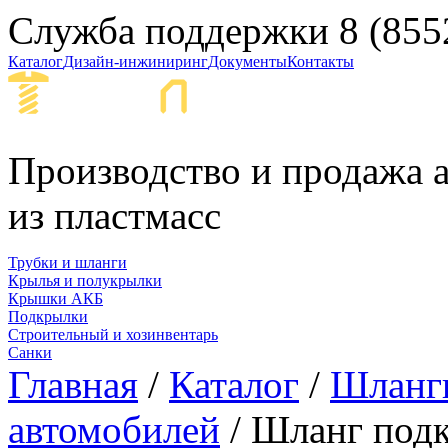
Служба поддержки
8 (855
Каталог
Дизайн-инжиниринг
Документы
Контакты
Набережные Ч
Производство и продажа а
из пластмасс
Трубки и шланги
Крылья и полукрылки
Крышки АКБ
Подкрылки
Строительный и хозинвентарь
Санки
Главная
/
Каталог
/
Шланги
автомобилей
/ Шланг подк