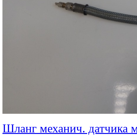
Шланг механич. датчика м