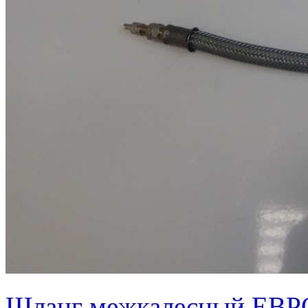
Шланг межкалесный ЕВРО 