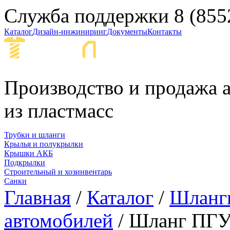
Служба поддержки
8 (855
Каталог
Дизайн-инжиниринг
Документы
Контакты
Набережные Ч
Производство и продажа а
из пластмасс
Трубки и шланги
Крылья и полукрылки
Крышки АКБ
Подкрылки
Строительный и хозинвентарь
Санки
Главная
/
Каталог
/
Шланги
автомобилей
/ Шланг ПГУ