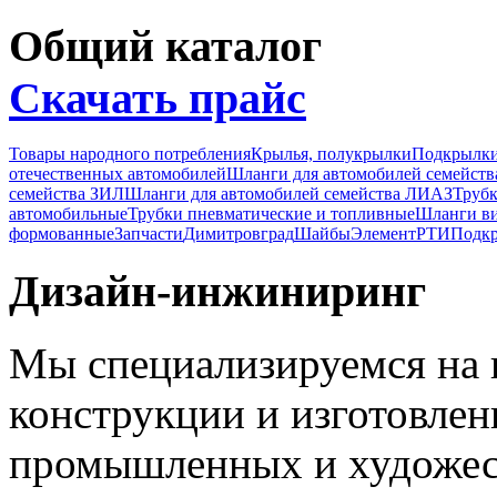
Общий каталог
Скачать прайс
Товары народного потребления
Крылья, полукрылки
Подкрылк
отечественных автомобилей
Шланги для автомобилей семейст
семейства ЗИЛ
Шланги для автомобилей семейства ЛИАЗ
Трубк
автомобильные
Трубки пневматические и топливные
Шланги в
формованные
Запчасти
Димитровград
Шайбы
Элемент
РТИ
Подкр
Дизайн-инжиниринг
Мы специализируемся на 
конструкции и изготовле
промышленных и художес