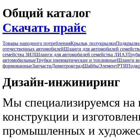
Общий каталог
Скачать прайс
Товары народного потребления
Крылья, полукрылки
Подкрылк
отечественных автомобилей
Шланги для автомобилей семейст
семейства ЗИЛ
Шланги для автомобилей семейства ЛИАЗ
Трубк
автомобильные
Трубки пневматические и топливные
Шланги в
формованные
Запчасти
Димитровград
Шайбы
Элемент
РТИ
Подкр
Дизайн-инжиниринг
Мы специализируемся на 
конструкции и изготовле
промышленных и художес