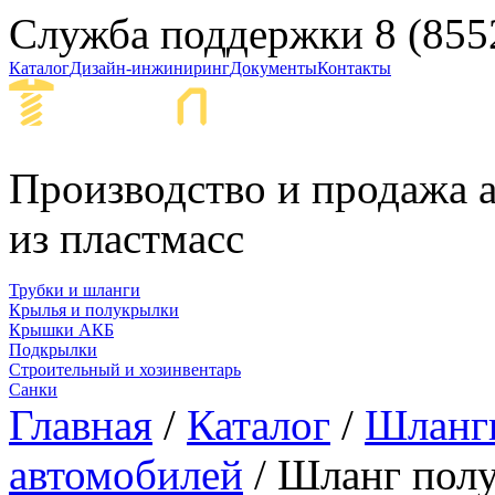
Служба поддержки
8 (855
Каталог
Дизайн-инжиниринг
Документы
Контакты
Набережные Ч
Производство и продажа а
из пластмасс
Трубки и шланги
Крылья и полукрылки
Крышки АКБ
Подкрылки
Строительный и хозинвентарь
Санки
Главная
/
Каталог
/
Шланги
автомобилей
/ Шланг полу