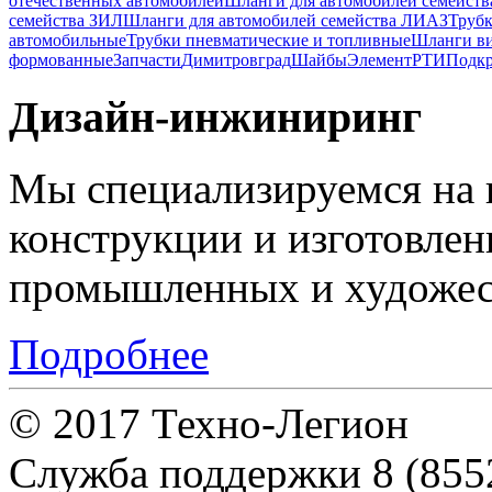
отечественных автомобилей
Шланги для автомобилей семейст
семейства ЗИЛ
Шланги для автомобилей семейства ЛИАЗ
Трубк
автомобильные
Трубки пневматические и топливные
Шланги в
формованные
Запчасти
Димитровград
Шайбы
Элемент
РТИ
Подкр
Дизайн-инжиниринг
Мы специализируемся на 
конструкции и изготовле
промышленных и художес
Подробнее
© 2017 Техно-Легион
Служба поддержки
8 (855