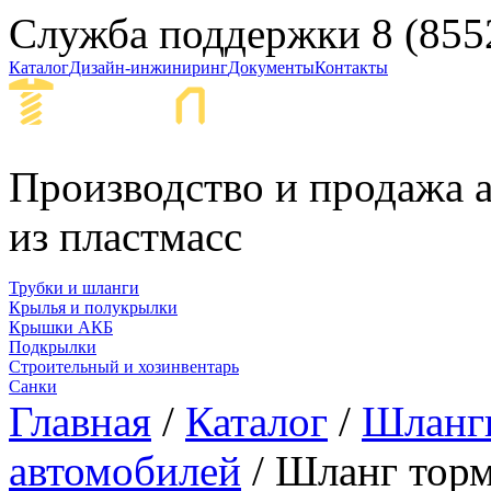
Служба поддержки
8 (855
Каталог
Дизайн-инжиниринг
Документы
Контакты
Набережные Ч
Производство и продажа а
из пластмасс
Трубки и шланги
Крылья и полукрылки
Крышки АКБ
Подкрылки
Строительный и хозинвентарь
Санки
Главная
/
Каталог
/
Шланги
автомобилей
/ Шланг торм