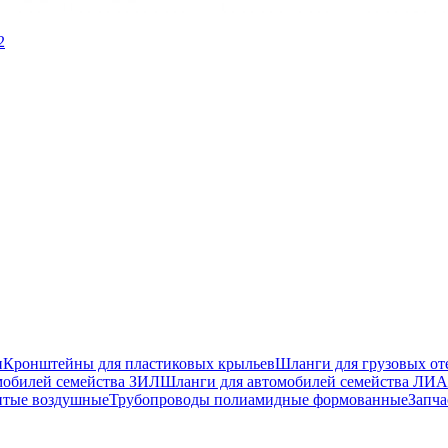
2
и
Кронштейны для пластиковых крыльев
Шланги для грузовых от
мобилей семейства ЗИЛ
Шланги для автомобилей семейства ЛИА
итые воздушные
Трубопроводы полиамидные формованные
Запча