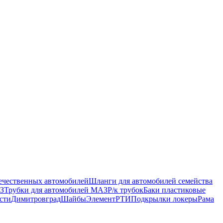
ечественных автомобилей
Шланги для автомобилей семейства
З
Трубки для автомобилей МАЗ
Р/к трубок
Баки пластиковые
сти
Димитровград
Шайбы
Элемент
РТИ
Подкрылки локеры
Рама