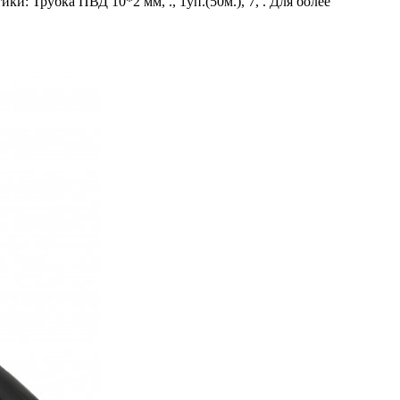
: Трубка ПВД 10*2 мм, ., 1уп.(50м.), 7, . Для более