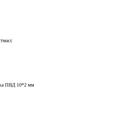
лны
стмасс
ка ПВД 10*2 мм