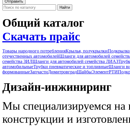
Общий каталог
Скачать прайс
Товары народного потребления
Крылья, полукрылки
Подкрылк
отечественных автомобилей
Шланги для автомобилей семейст
семейства ЗИЛ
Шланги для автомобилей семейства ЛИАЗ
Трубк
автомобильные
Трубки пневматические и топливные
Шланги в
формованные
Запчасти
Димитровград
Шайбы
Элемент
РТИ
Подкр
Дизайн-инжиниринг
Мы специализируемся на 
конструкции и изготовле