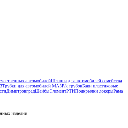
ечественных автомобилей
Шланги для автомобилей семейства
З
Трубки для автомобилей МАЗ
Р/к трубок
Баки пластиковые
сти
Димитровград
Шайбы
Элемент
РТИ
Подкрылки локеры
Рама
енных изделий