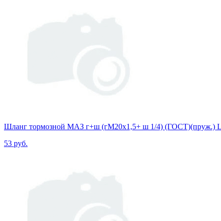
Шланг тормозной МАЗ г+ш (гМ20х1,5+ ш 1/4) (ГОСТ)(пруж.) L
53 руб.