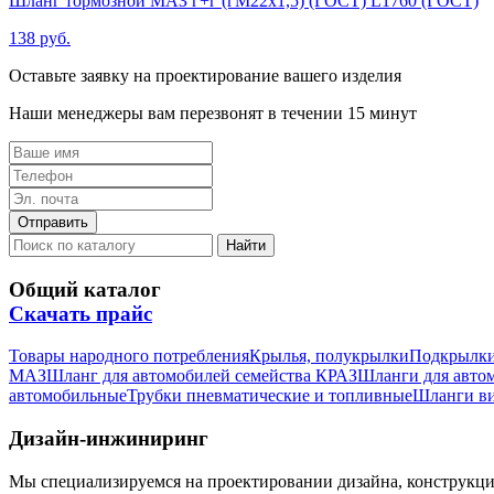
Шланг тормозной МАЗ г+г (гМ22х1,5) (ГОСТ) L1760 (ГОСТ)
138 руб.
Оставьте заявку на проектирование вашего изделия
Наши менеджеры вам перезвонят в течении 15 минут
Общий каталог
Скачать прайс
Товары народного потребления
Крылья, полукрылки
Подкрылк
МАЗ
Шланг для автомобилей семейства КРАЗ
Шланги для авто
автомобильные
Трубки пневматические и топливные
Шланги в
Дизайн-инжиниринг
Мы специализируемся на проектировании дизайна, конструкц