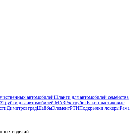
ечественных автомобилей
Шланги для автомобилей семейства
З
Трубки для автомобилей МАЗ
Р/к трубок
Баки пластиковые
сти
Димитровград
Шайбы
Элемент
РТИ
Подкрылки локеры
Рама
енных изделий