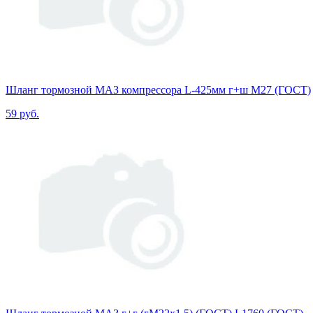
Шланг тормозной МАЗ компрессора L-425мм г+ш М27 (ГОСТ)
59 руб.