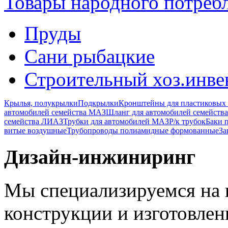
Товары народного потреб
Пруды
Сани рыбацкие
Строительный хоз.инве
Крылья, полукрылки
Подкрылки
Кронштейны для пластиковых
автомобилей семейства МАЗ
Шланг для автомобилей семейств
семейства ЛИАЗ
Трубки для автомобилей МАЗ
Р/к трубок
Баки 
витые воздушные
Трубопроводы полиамидные формованные
За
Дизайн-инжиниринг
Мы специализируемся на 
конструкции и изготовле