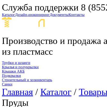
Служба поддержки
8 (855
Каталог
Дизайн-инжиниринг
Документы
Контакты
Набережные Ч
Производство и продажа а
из пластмасс
Трубки и шланги
Крылья и полукрылки
Крышки АКБ
Подкрылки
Строительный и хозинвентарь
Санки
Главная
/
Каталог
/
Товары
Пруды