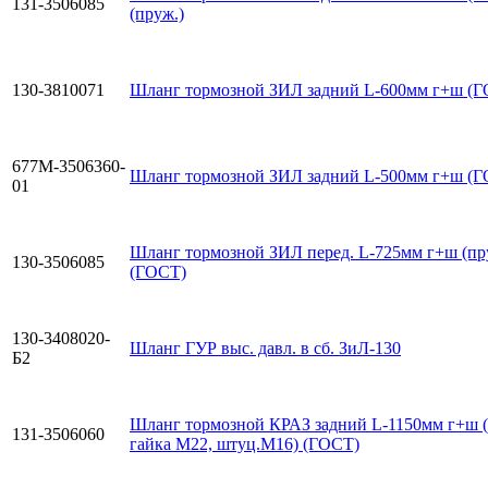
131-3506085
(пруж.)
130-3810071
Шланг тормозной ЗИЛ задний L-600мм г+ш (
677М-3506360-
Шланг тормозной ЗИЛ задний L-500мм г+ш (
01
Шланг тормозной ЗИЛ перед. L-725мм г+ш (пр
130-3506085
(ГОСТ)
130-3408020-
Шланг ГУР выс. давл. в сб. ЗиЛ-130
Б2
Шланг тормозной КРАЗ задний L-1150мм г+ш (
131-3506060
гайка М22, штуц.М16) (ГОСТ)