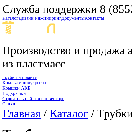
Служба поддержки
8 (855
Каталог
Дизайн-инжиниринг
Документы
Контакты
Набережные Ч
Производство и продажа а
из пластмасс
Трубки и шланги
Крылья и полукрылки
Крышки АКБ
Подкрылки
Строительный и хозинвентарь
Санки
Главная
/
Каталог
/ Трубк