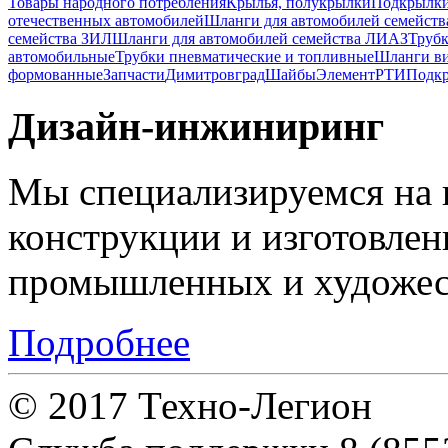
Товары народного потребления
Крылья, полукрылки
Подкрылк
отечественных автомобилей
Шланги для автомобилей семейст
семейства ЗИЛ
Шланги для автомобилей семейства ЛИАЗ
Трубк
автомобильные
Трубки пневматические и топливные
Шланги в
формованные
Запчасти
Димитровград
Шайбы
Элемент
РТИ
Подкр
Дизайн-инжиниринг
Мы специализируемся на 
конструкции и изготовле
промышленных и художес
Подробнее
© 2017 Техно-Легион